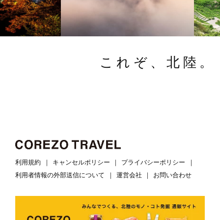
カード明細上、同月内に同じサービスで
です）
力します。（予約No.については予約完了時
メールアドレス（及び確認用）
「別予約の請求額」がある場合、クレジッ
に予約完了メールでご案内しておりま
追加フォーム設定で作成した追加フォ
トカード会社によってはその別予約と差し
２．ご希望のエリア、宿泊日、人数、部屋
す。）
ームの入力
引き（相殺）し、ご返金を行う場合がござ
数を選択し、「検索する」押します。
２．該当の予約詳細が表示されるので「キ
ご要望・ご質問
これぞ、北陸。
います。
ャンセル」を押します。
返金日や請求日など詳細につきましては
３．ご希望のエリアに属する空室状況が表
３．予約内容及びキャンセルポリシーをご
クレジットカード会社へご確認ください。
示されます。カレンダーからお日にちを選
確認の上、キャンセルのお手続きをお願い
・キャンセル料が100％発生している場合、
択し、ポップアップ画面に表示された「予
いたします。
返金はされません。
約する」から予約フォームへ進んでくださ
・キャンセルポリシーは【マイページペー
い。
●【マイページ】よりキャンセルする方法
ジ】の予約一覧＞確認の予約詳細からご確
（会員のみ可）
利用規約
キャンセルポリシー
プライバシーポリシー
認いただけます。
４．予約内容、注意事項、キャンセルポリ
キャンセル手順
利用者情報の外部送信について
運営会社
お問い合わせ
シー等あらためてご確認のうえ、「予約す
１．COREZO TRAVELトップページから
る」ボタンを押します。
【マイページ】を選択し、ログインしま
す。