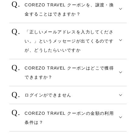
申し訳ございませんが、過去の宿泊履歴を
また、誠に恐れ入りますが、アカウントの
引された価格が表示されていることを確認
代金全額が引き落としされます。
宿泊施設のフロントにて現金またはクレジ
COREZO TRAVEL クーポンを、譲渡・換
任意で削除することは出来かねます。
ご利用履歴やクーポン等の各情報を統合す
のうえ予約をお願いします。
・内容変更・一部キャンセルなどにより、
ットカードにてお支払いいただく方法で
金することはできますか？
ることはできかねます。 予めご了承くださ
ご利用方法については、
こちら
をご確認く
請求額が変更された場合、予約時点の請求
す。
獲得したクーポンを他人に譲渡すること
い。
ださい。
とは別に新しい金額で引き落としがされま
・宿泊施設で使えるクレジットカードの種
「正しいメールアドレスを入力してくださ
や、換金することはできません 。
す。
類は、予め施設ページの詳細情報をご覧く
い。」というメッセージが出てくるのです
その他、通信の問題や、システムの都合に
そのため、一時的に資金が重複して引き
ださい。
が、どうしたらいいですか
よりご利用いただけなかった場合であって
落としされることがございます。
・合計額には、消費税・サービス料が含ま
下記2点をご確認の上、ご操作ください。
も、成立した後にクーポンを適用すること
・予約エラーとなった場合でも、一時的に
れています。
COREZO TRAVEL クーポンはどこで獲得
1）ご入力の際に、空白など入っていないか
はできませんので、予めご了承ください。
資金が引き落としされる可能性がありま
・合計額のほか、施設利用料・設備費・入
できますか？
2）@以降のドメインが異なっていないか
す。
湯税・ホテル税などを含めて現地でお支払
事前に会員登録が必要となります。（非会
また、上記をお試しいただいても次に進ま
・重複引き落とし、エラー予約の引き落と
いいただく場合がございます。
ログインができません
員の方は取得できません。）
ない場合、お手数ですが以下お問い合わせ
し等が発生した場合、キャンセル変更時、
・領収書はチェックアウトの際に、施設に
・メールアドレスがわからない場合
会員登録完了後、ログイン状態でCOREZO
フォームよりご連絡ください。
及びエラー時点で請求は取り消しとなりま
て発行となります。ご旅行当日に、施設へ
COREZO TRAVEL クーポンの金額の利用
メールアドレスがわからない場合、
TRAVELホームまたは各施設のトップページ
https://shopping.corezo.co.jp/contact/in
すが、実際のご返金時期はカード会社の処
お申し出ください。
条件は？
COREZO TRAVELからのメールが届いてい
よりクーポンページに遷移し、利用条件を
dex.php
理によります。
COREZO TRAVEL クーポンの利用条件に
るメールアドレスがないかどうか、迷惑メ