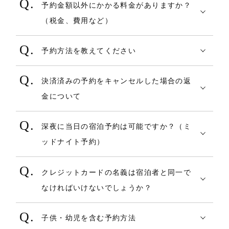
ているかをご確認ください。
予約金額以外にかかる料金がありますか？
約することは可能です。
力いただく場合がございます。
る場合は、その上限額が適用されます。
【スマートフォン】
上記を確認し、それでもログインできない
（税金、費用など）
プランの検索については、あくまでも1部屋
・セキュリティコードとは、クレジットカ
COREZO TRAVELサイト上に掲載されてい
・適用条件に、最低料金（○円以上の宿泊料
□ iOS 14・15 safari
場合はアカウントの削除及び再登録が必要
COREZO TRAVEL上で表示される国内宿
あたりのご利用人数を検索するかたちにな
ード番号とは別に印字(主にカード裏面)され
る情報（写真やページ）についてもっと詳
金）が設定されている場合は、追加のオプ
□ Android 8.0～11.0 Google Chrome
となります。
予約方法を教えてください
泊予約の金額には、消費税・サービス料が
るため、部屋ごとに人数が異なる検索はで
ている“3桁”または“4桁”の数字です。
しくお知りになりたい場合や、掲載されて
ション料金（食事等）は含まない金額で判
以下お問い合わせフォームより、ご連絡く
■予約方法
含まれていますが、その他、予約金額に含
きませんが、例えば 2名～4名受け入れ可能
・セキュリティコードは、カード裏面また
いない情報についてお聞きになられたい場
定します。
ださい。
決済済みの予約をキャンセルした場合の返
基本的な予約の流れは以下の通りです。
まれない税金費用等を、別途宿泊施設へお
な部屋を予約をするときに、予約の入力画
は表面クレジットカード番号右上付近に記
合は、宿泊施設への直接のご連絡をお願い
金について
支払いをいただく場合がございます。
面で、部屋ごとに人数指定ができます。
載されております。
しております。
COREZOサポートセンター お問合せフォ
決済済みのご予約をキャンセルした場合、
≪宿からプランを探す場合≫
また、現地で発生した費用（食事代、電話
例：1部屋目 大人2名、2部屋目 大人4名
掲載の連絡先へお電話にてお確かめくださ
ーム
深夜に当日の宿泊予約は可能ですか？（ミ
各宿泊施設のキャンセルポリシーに従った
●PCの場合
代等）も、現地で直接ご精算ください。
部屋タイプが異なる（1部屋目「和室8
【ご注意】
い。
https://shopping.corezo.co.jp/contact/in
ッドナイト予約）
キャンセル料を差し引いてご返金いたしま
１．トップページの右上の【宿を探す】ま
実際の料金については、直接宿泊施設まで
畳」、2部屋目「和室12畳」）といった予約
※セキュリティコードに関してご不明な点
dex.php
施設がミッドナイトの予約に対応したプラ
す。
たは三本線のメニューバーから【宿を探
お問い合わせください。
はできません。
がある場合には各クレジットカード会社へ
なお、COREZO TRAVELサイト掲載情報に
クレジットカードの名義は宿泊者と同一で
ンを販売していれば深夜に当日の宿泊予約
す】を押します。
お問い合わせください。
誤りがある場合、また、重要な情報の掲載
なければいけないでしょうか？
をすることが可能です。
■返金方法について
※セキュリティコードはお客さまの暗証番
が不足している場合などお困りの点がござ
クレジットカード決済の場合、宿泊者様名
２．【宿を探す】ページにて「宿名・キー
号ではありません。
いましたら、COREZO TRAVELまでご連絡
子供・幼児を含む予約方法
義のクレジットカードである必要はありま
１．予約時に「オンラインカード決済」を
ワードから探す」もしくは「条件で絞り込
ください。