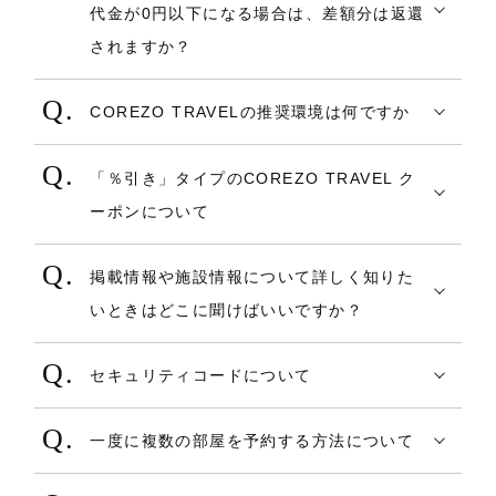
但し、クーポンの利用可能枚数には限りが
い。
代金が0円以下になる場合は、差額分は返還
「COREZO」を運営する株式会社地域未来
願いいたします。
あります。
４．仮パスワードにてログインしていただ
されますか？
創造が手掛ける旅行サイトです。
https://shopping.corezo.co.jp/contact/in
利用可能枚数を越えた場合は、一部の部屋
き、改めてパスワードの再設定
現地決済予約であれば、0円予約が可能で
地域に根差したわたしたちだからこそでき
dex.php
で使えない場合がありますので予めご了承
COREZO TRAVELの推奨環境は何ですか
す。クーポン割引後の予約金額が0円を下回
る、北陸の「これぞ」を感じる旅を提供い
ください。
・メールアドレスとパスワードの両方がわ
COREZO TRAVELをご覧いただく際には、
る場合も0円予約となりますが、差額の返還
たします。
からない場合
「％引き」タイプのCOREZO TRAVEL ク
以下のOSやブラウザでのご利用を推奨して
はされません。
アカウントの削除及び再登録が必要となり
ーポンについて
おります。
なお、事前カード決済予約の場合、0円以下
ます。
「○％引き」と表示のあるCOREZO
【Windows 8.1/10】
になる場合は確認画面でエラーを表示いた
以下お問い合わせフォームより、ご連絡く
掲載情報や施設情報について詳しく知りた
TRAVEL クーポンのご利用について
□ Microsoft Edge
します。
ださい。
いときはどこに聞けばいいですか？
□ Firefox 最新版
掲載されている情報は、原則として宿泊施
・割引額は、合計金額（税込）に対して計
□ Google Chrome 最新版
・メールアドレスとパスワードを入力して
セキュリティコードについて
設からの提供となります。
算されます。
【Macintosh OS】
いるのにログインできない場合
宿泊施設の予約時に、より安全な認証を目
当社が把握する情報は、お客様がご覧にな
但し、予約で追加したオプショナル料金
□ Safari 最新版
メールアドレス及びパスワードが全角入力
一度に複数の部屋を予約する方法について
的としてクレジットカード番号・カード有
られている『COREZO TRAVEL』上の掲載
（食事等）は割引対象額には含みません。
□ Firefox 最新版
となっていないか、大文字小文字が一致し
同じ部屋タイプであれば、複数の部屋を予
効期限に加え、セキュリティコードをご入
内容までとなります。
・適用条件に、割引上限額が設定されてい
□ Google Chrome 最新版