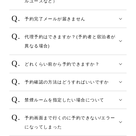
ルユースなど）
ページには表示されません。
だくことをお勧めいたします。
ワードから探す」もしくは「条件で絞り込
各宿泊施設が設定する、宿泊プラン（部屋
＜予約受付日時を過ぎた場合にできないこ
マイページでは現在の予約（チェックイン
・オンラインカード決済＋クーポン決済で
む」を選択し、検索します。
予約完了メールが届きません
タイプ）により異なります。
と＞
前の予約）と過去の宿泊一覧を表示します
お支払いの場合
会員予約の場合でも非会員の予約の場合で
通常、シングルルームは1名様、ツインルー
COREZO TRAVEL上での新たなご予約
が、予約が多い場合はページ切替で表示い
オンラインカード決済分はキャンセル実
３．・ご希望の宿泊先の「詳しい情報」を
代理予約はできますか？(予約者と宿泊者が
も、予約時に入力されたメールアドレスに
ムとダブルルームは2名様、トリプルルーム
予約成立済の予約の個人ページ上からのキ
たしますので、件数やページ番号を指定し
施時点でご利用のクレジットカードに対し
押すと施設の部屋情報や食事、配信中のク
異なる場合)
予約確認メールの送信を行います。（施設
は3名様が1室に宿泊できます。
ャンセル
て表示いただけます。
返金処理が行われます。
ーポンや周辺施設等に関する詳細な情報が
代理予約は可能です。
にも予約確認メールを送信いたします）
また、和室などの大部屋はそれ以上の人数
キャンセルをご希望の場合は直接宿泊施設
クーポン決済分についてはキャンセル実
記載されたページへ遷移します。施設ペー
どれくらい前から予約できますか？
メールを受信できない場合、以下のことが
で宿泊できる場合があります。
へご連絡をお願い致します。
施時点で有効期限前のクーポンであれば未
ジへ遷移した後、内容をご確認の上予約す
COREZO TRAVELで予約可能な宿泊プラン
考えられます。（なお変更・キャンセルメ
※各宿泊プラン毎の設定日時は確認できま
使用状態に戻ります。期限を超過したクー
る場合は右上の「この宿を予約する」を押
予約確認の方法はどうすればいいですか
の時期は、各宿泊施設にて決定し提供され
ールについても同様の考え方になります）
尚、2名様以上で予約可能なお部屋（ツイン
せん。
ポンはそのまま失効します。
すと施設のプラン一覧ページに遷移しま
１．予約完了後に届く「予約確認メール」
ます。提供時期は各宿泊施設により異なり
・メールアドレスに誤りがある。
ルーム・ダブルルーム・トリプルルーム・
空室状況のカレンダーにて予約可否状況
す。ご希望のプラン選択し、カレンダーか
禁煙ルームを指定したい場合について
で確認
ますが、いち早く提供される場合は半年以
・施設が設定したメールアドレスのドメ
大部屋など）が、1名様から受け付けている
をご確認ください。
≪キャンセル料が発生する場合≫
らとお日にちを選択し、ポップアップ画面
プラン一覧やプラン詳細の部屋名の隣に、
予約完了後、ご予約時にご登録いただいた
上前から予約ができます。ただし、宿泊プ
インについて、受信設定をしていない。
か（シングルユース）の可否は、各宿泊プ
オンラインカード決済代金の一部または
予約画面まで行くのに予約できない/エラー
に表示された「予約する」から予約フォー
禁煙・喫煙アイコンが表示されますので、
メールアドレス宛に送信されます。
ランが提供されていても既に空室がない場
（また受信拒否の設定をしている）
ランによって異なります。
全てが充当します。
になってしまった
ムへ進んでください。
そちらにてご確認ください。
万が一、予約確認メールが届かない場合
合は予約ができませんのであらかじめご了
・なんらかの理由で、予約者が契約して