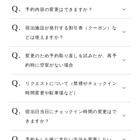
クーポン決済分はキャンセル料に充当で
ご予約の操作中に、お部屋がなくなってし
は、メール受信設定や通信状況をご確認く
承ください。
いるメールサーバが受信を拒否（または破
予約内容の変更はできますか？
きないため、オンラインカード決済代金で
・ご希望の宿泊先の「この宿を予約す
まった可能性がございます。
ださい。
またご予約日から181日以降のご宿泊につい
棄している）
キャンセル料が賄いきれない場合は施設側
る」を押すと、施設のプラン一覧ページに
①現地決済の場合
予約の完了については施設側へお問い合わ
ては、事前カード決済の対象外となります
・なんらかの理由で、予約者の端末にイ
宿泊施設が発行する割引券（クーポン）な
からキャンセル料の請求がある場合がござ
遷移します。ご希望プランを選択後、カレ
新規予約時に入力した内容は 基本的（※1）
せください。
・会員のお客様
のでその場合は現地決済のみ選択可能で
ンストールしているセキュリティソフトが
どは使えますか？
います。
ンダーからとお日にちを選択し、ポップア
に変更可能です。
また、エラー文言が表示された場合文言を
２．COREZO TRAVELの【マイページ】よ
す。
受信を拒否または破棄や迷惑メールボック
詳しくは各施設へお問い合わせくださ
ップ画面に表示された「予約する」から予
COREZO TRAVELにて予約いただく際に、
宿泊日（日帰りの場合は「ご利用
ご記入の上、お手数ですが以下お問い合わ
り確認
ス等の通常以外のメールボックスに格納し
変更のため予約取り直しを試みたが、再予
い。
約フォームへ進んでください。
サイト上でご利用が可能な割引券等は、
日」） ・・・ 新規予約時は空室カレン
せフォームよりご連絡ください。
ご予約時にご利用いただいたアカウントに
た
約時に空室がない場合
COREZOクーポンのみとなります。
ダーで日付を指定して 入力画面に進むた
COREZO TRAVEL お問合せフォーム
てログイン後、予約一覧よりご確認いただ
４．予約内容、注意事項、キャンセルポリ
予約を取り直す場合は、あらかじめ空室状
め、新規予約入力画面では変更できません
https://travel.corezo.co.jp/contact/
けます。
なお、会員予約であれば マイページから予
リクエストについて（禁煙やチェックイン
２．予約時に「現地決済」を選択された場
シー等あらためてご確認のうえ、「予約す
況を確認の上お手続きください。
COREZO TRAVELで成立した予約に対し
が、予約変更時は変更入力画面で変更可能
約を確認できます。（メールの再送は出来
時間変更や駐車場など）
合（ポイント全額決済、クーポン全額決済
る」ボタンを押します。
但し、空室がない場合、又は確認時には空
て、宿泊施設が発行する各種割引券を利用
です。
・会員登録をせず予約したお客様（非会員
かねるため、ご希望の場合は施設にお問い
を含む）
COREZO TRAVELでは施設へのリクエスト
室があったがその後なくなった場合、いず
することができるかにつきましては、各種
チェックイン時刻（日帰りプランの場
の客様）
合わせくください）
宿泊日当日にチェックイン時間の変更はで
やチェックイン時間の変更などは承ってお
れも空室（予約可）に対する保証はできま
割引券等の発行元（宿泊施設など）へ直接
合は「到着予定時刻」）
２．会員登録をせず予約した場合、
きますか？
・現地にて現金やクレジットカード等で決
以上でご予約完了です。
りません。
せん。
ご確認ください。
部屋数
COREZO TRAVELにアクセス後、【予約確
済する場合
ご予約内容に誤りがないか予約完了メール
原則といたしましては、予約時に指定した
各部屋の人数
認・変更・キャンセル】からご予約時のメ
予約をした後に支払い方法を変更したい