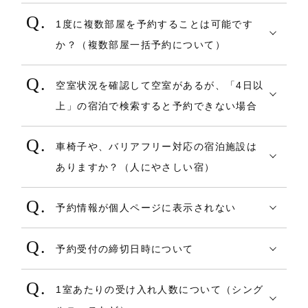
施設のプランでデイユースプラン（日帰り
ブルルームでも1名様で予約ができます。
る予約番号や、予約時に入力した内容をお
施時点でご利用のクレジットカードに対し
交わる部分を選択し、予約フォームへ進ん
1度に複数部屋を予約することは可能です
プラン）がある場合はご利用いただけま
伝えして、確認頂くようにお伝え下さい。
【ご注意】
返金処理が行われます。
でください。
か？（複数部屋一括予約について）
す。
・インターネットからの予約時、申し込み
またポイント決済分も同時点で返還処理
同じプラン・同じ部屋タイプであれば、1度
なお、プラン検索時は日付未定か1泊指定で
完了と同時に予約確認メールをお送りして
が行われます。ただしキャンセル実施時点
４．予約内容、注意事項、キャンセルポリ
空室状況を確認して空室があるが、「4日以
に複数部屋を予約することは可能です。
検索頂ければ表示されます。
おります。
で有効期限を超過したポイントはそのまま
シー等あらためてご確認のうえ、「予約す
上」の宿泊で検索すると予約できない場合
なお、予約番号につきましては部屋ごとに
個人ページと合わせてメールについても
失効します。失効したポイントを復活する
る」ボタンを押します。
プランによっては泊数制限で1泊～3泊に設
発行することはなく、あくまでも1予約・1
ご確認ください。
ことは出来ません。
車椅子や、バリアフリー対応の宿泊施設は
定していることもあるため、部屋在庫が4泊
予約番号というかたちになります。
・予約ボタン（予約成立の最終ボタン）を
●スマートフォンの場合
ありますか？（人にやさしい宿）
以上あったとしても予約できない場合がご
クリックしたがエラーになった場合は、こ
≪キャンセル料が発生する場合≫
１．トップページの三本線のメニューバー
車椅子でのご利用、バリアフリー対応のお
ざいます。その場合は、予約を何回かに分
ちらをご確認ください。
オンラインカード決済代金と決済ポイン
から【宿を探す】を押します。（トップペ
予約情報が個人ページに表示されない
部屋、補助、介護などのお手伝いができる
けて予約頂くかたちになります。
トの一部または全てを充当します。
ージを下にスクロールすると表示される上
会員マイページは会員でログインして予約
宿泊施設は各施設の施設情報よりご確認い
充当する順番は、クレジット⇒ポイント
部のメニューバーにある【宿を探す】を押
予約受付の締切日時について
をした場合のみ表示されます。ログインせ
ただけます。
となります。（オンラインカード決済代金
すことも可能です）
COREZO TRAVELでは宿泊プラン毎に、予
ずに予約した場合は、同じ個人情報で予約
記載内容にご不明な点がある場合や、リク
でキャンセル料が賄いきれない場合のみポ
1室あたりの受け入れ人数について（シング
約受付日時の設定がございます。
をしたとしても、非会員予約となり、マイ
エストなどがある場合は事前にご相談いた
イントを充当します。）
２．【宿を探す】ページにて「宿名・キー