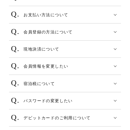
カードは以下の通りです。
が、あらかじめ予約番号を控えていただく
日本国内のホテル・旅館では旅館業法に基
・VISA
ことや、予約完了時のメール、または【マ
お支払い方法について
づき宿泊者名簿の用意が必要となります。
・JCB
イページ】の予約一覧＞確認をクリックい
COREZO TRAVELにおける決済方法の種類
COREZO TRAVELサイトにて予約をした情
・Master
ただき「予約詳細画面」を印刷してご準備
会員登録の方法について
については全ての施設及びプランで同一で
報とは別に宿泊先ホテル・旅館でチェック
・Diners
いただくことをお勧めします。
以下URLにてご確認ください。
す。
イン時等に台帳の記載を求められる場合が
・AMEX(american express)
現地決済について
https://www.corezo-mall-
ございますのであらかじめご了承くださ
※カード番号や有効期限に誤りがなくカー
現地決済とは宿泊施設のフロントにて現金
tokusyu.com/kaiintouroku2020
1. オンラインカード決済
い。
ド承認がされない場合の原因につきまして
会員情報を変更したい
またはクレジットカードにてお支払いいた
COREZO TRAVELのオンライン決済サービ
は各カード会社へお問い合わせください
【マイページ】よりご変更いただけます。
だく方法です。
スにてクレジットカードでお支払いいただ
(個人情報となりますため弊社では原因の確
宿泊税について
「会員内容変更」をクリックし、変更して
またオンラインカード決済を含まない、北
く方法です。
認ができません)。
ホテル・旅館にご宿泊いただきますと、地
ください。
國Visaデビットカードポイントやクーポン
・カード決済額には、消費税・サービス料
パスワードの変更したい
域によりご宿泊料金に応じて宿泊税が課税
でのお支払い分もこちらに含まれます。
が含まれています。
【マイページ】よりご変更いただけます。
されます。
※現地決済時に利用可能なカードの種類
・カード決済額とは別に、施設利用料・設
デビットカードのご利用について
ご記入後、「会員内容変更」をクリック
国内宿泊単品の予約金額へは、基本的に当
は、施設へご確認ください。
備費・入湯税・ホテル税などを、現地でお