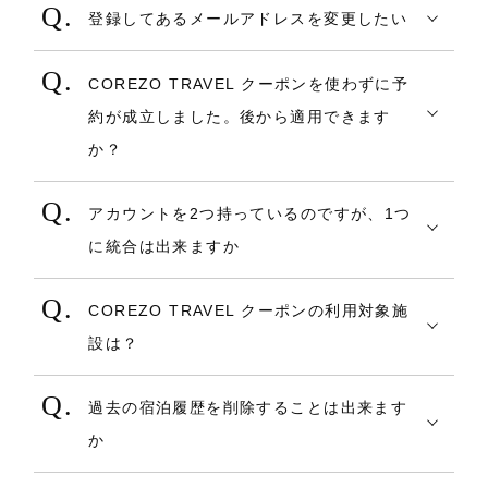
予約時、クレジットカード決済において、
し、変更のご操作ください。
該価格は含まれておりませんので、別途現
【ご注意】
支払いいただく場合がございます。
登録してあるメールアドレスを変更したい
クレジット機能を持つデビットカードや、
地でご精算ください。
・合計額には、消費税・サービス料が含ま
・領収書はチェックアウトの際に、施設に
【マイページ】よりご変更いただけます。
プリペイドカードをご使用いただくことは
れています。
て発行となります。ご旅行当日に、施設へ
COREZO TRAVEL クーポンを使わずに予
ご記入後、「会員内容変更」をクリック
可能ですが、ご使用の前に下記ご案内をあ
・合計額のほか、施設利用料・設備費・入
お申し出ください。
約が成立しました。後から適用できます
し、変更のご操作ください。
らかじめご確認・ご認識ください。
湯税・ホテル税などを含めて現地でお支払
・オンラインカード決済で利用できるカー
か？
いいただく場合がございます。
ドの種類は以下のヘルプをご確認くださ
クーポンは、予約時にのみご利用（適用）
【ご注意】
・領収書はチェックアウトの際に、施設に
い。
アカウントを2つ持っているのですが、1つ
することができます。
・一般的なクレジットカード含め、お取扱
て発行となります。ご旅行当日に、施設へ
⇒オンラインカード決済で利用可能なカ
に統合は出来ますか
クーポンを利用しないで成立した予約に対
いが出来ないカードの場合はエラーが表示
お申し出ください。
ードの種類について
アカウントの重複利用、統合についてはお
して、後からクーポンをご利用いただく事
されます。
※施設ページの詳細情報に記載されてい
COREZO TRAVEL クーポンの利用対象施
受け出来かねます。
は出来ません。
その際は他のカード情報をご用意くださ
るカードは現地決済時に利用できるカード
設は？
おひとり様1アカウントの所持となりますの
また、クーポンを印刷して現地へお持ちい
い。エラーの原因や、事前のお取扱いの可
のため、オンラインカード決済で利用でき
クーポンによって異なります。
で、
ただいたとしても、割引することはできま
否については、お応えしておりません。
るカードとは異なります。
過去の宿泊履歴を削除することは出来ます
万が一重複してしまった場合は、一方の退
せん。
・デビットカード・プリペイドカードで
か
会手続きをお願いいたします。
必ず、予約実行前にクーポンを選択し、割
は、予約成立（決済手続き）と同時に旅行
2. 現地決済