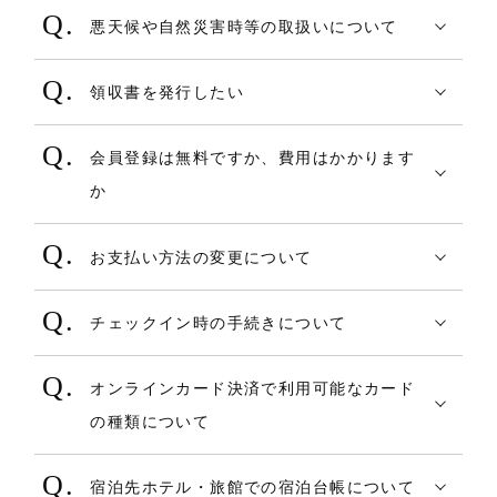
悪天候や自然災害時等の取扱いについて
交通機関の乱れ等により、チェックイン時
領収書を発行したい
間までに到着できない場合は、お早目にご
チェックアウトの際に、施設にて発行とな
予約の宿泊施設までご連絡ください。
会員登録は無料ですか、費用はかかります
ります。
チェックイン時間を過ぎますと、宿泊施設
か
ご旅行当日に、施設へお申し出ください。
の判断でキャンセルとして取り扱われるこ
登録費、年会費、利用料などは一切無料で
とがございます。
お支払い方法の変更について
す。 また、会員登録をされない非会員とし
連絡先は予約完了メールまたは【マイペー
申し訳ございませんが、既に成立している
てCOREZO TRAVELをご利用いただくこと
ジ】の予約一覧＞確認をクリックいただき
チェックイン時の手続きについて
予約においてお支払い方法を変更すること
も可能です。ただし、非会員でご利用いた
ますと、予約詳細画面に宿泊施設電話番号
予約成立した「宿泊者名」をフロントでお
はできかねます。
だいた場合は、会員特典の利用はできかね
が掲載してあります。
オンラインカード決済で利用可能なカード
伝えください。
ますのでご注意ください。
の種類について
又、宿泊施設へ必ず提出しなければならな
オンラインカード決済でご利用いただける
い書類（バウチャーなど）はありません
宿泊先ホテル・旅館での宿泊台帳について