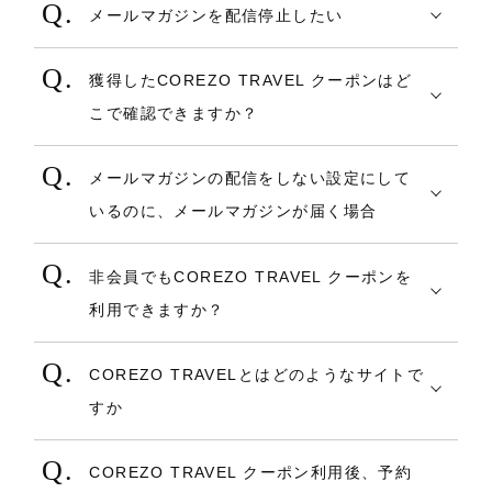
確認後、「獲得する」を選択してくださ
・通常の予約キャンセルによる返金を含
メールマガジンを配信停止したい
金額条件が指定されている場合、その金額
ールボックスも含めお確かめください。
い。
め、実際に資金が戻るまでに数か月を要す
メールマガジンのご案内を希望されない場
を超えていない予約にクーポンを利用する
メールが届いている場合、そのメールを受
る場合がございます。
獲得したCOREZO TRAVEL クーポンはど
合は、COREZOアカウントの【マイペー
ことはできません。
信しているメールアドレスが登録メールア
返金予定などのお問い合わせは、お客様
こで確認できますか？
ジ】＞会員登録内容変更画面「メールマガ
ドレスである可能性がございます。
ご自身でカード発行会社へ直接問い合わせ
クーポンは、マイページから確認すること
ジンについて」を変更してください。
例えば規定額が「1万円以上（税込）」の場
ください。
メールマガジンの配信をしない設定にして
ができます。
※既に配信停止をご連絡いただいた場合
合、5,000円の予約にはご利用になれませ
・パスワードがわからない場合
いるのに、メールマガジンが届く場合
も、ご連絡のタイミングの兼ね合いでメー
ん。
１．ログインページURLより「パスワード
既に配信停止をご連絡いただいた場合も、
ルが届く場合がございます。メール配信は
なお、連泊の合計が「1万円以上（税込）」
を忘れた方はこちら」をクリック
非会員でもCOREZO TRAVEL クーポンを
ご連絡のタイミングの兼ね合いでメールが
随時停止させていただいておりますので、
であれば利用可能です。
２．会員登録時のメールアドレスをご入力
利用できますか？
届く場合がございます。メール配信は随時
予めご了承ください。
し「次へ」をクリック
クーポンはCOREZO会員のみ（COREZO
停止させていただいておりますので、予め
複数部屋一括予約の場合は1部屋あたりの料
３．お客さまが任意で設定された質問事項
COREZO TRAVELとはどのようなサイトで
TRAVELの予約時にのみ）ご利用になれま
ご了承ください。
金ではなく、1予約あたりの合計宿泊料が
にお答えいただくと仮パスワードが表示
すか
す。
配信停止をいただいてから一定期間経過後
「1万円以上（税込）」であれば利用可能で
※質問の回答を失念された場合は以下お
COREZO TRAVEL（コレゾ TRAVEL）
※COREZOの他のサイトではご利用いただ
もメールが届き続ける場合はお手数ですが
す。
問い合わせフォームより、ご連絡くださ
COREZO TRAVEL クーポン利用後、予約
は、北陸のモノ・コト発掘サイト
けませんのでご注意ください。
COREZOお問合せフォームよりご連絡をお