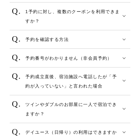
子供や幼児の定義は、施設ごとに異なりま
せん。会員様名義のクレジットカードで予
選択された場合
む」を選択し、検索します。
1予約に対し、複数のクーポンを利用できま
す。
約時に決済することができるので、宿泊者
すか？
検索窓の子供人数を選択するところで、子
様へ宿泊プランをプレゼントすることがで
・オンラインカード決済のみでのお支払い
３．・ご希望の宿泊先の「詳しい情報」を
利用可能です。獲得したクーポンを選択
供の年齢設定が確認できるため、子供に該
きます。
の場合
押すと施設の部屋情報や食事、配信中のク
予約を確認する方法
（もしくは選択）した順番に適用します。
当するかご確認ください。
キャンセル実施時点でご利用のクレジッ
ーポンや周辺施設等に関する詳細な情報が
COREZO TRAVELで確認する場合は、【マ
もし、不明点があれば、施設にご連絡をお
トカードに対し返金処理が行われます。
記載されたページへ遷移します。施設ペー
予約番号がわかりません（非会員予約）
イページ】または【予約確認・変更・キャ
願いいたします。
ジへ遷移した後、内容をご確認の上予約す
「予約No.」は予約確認メールに記載してお
ンセル】にてご確認ください。
≪キャンセル料が発生する場合≫
る場合は右上の「この宿を予約する」を押
予約成立直後、宿泊施設へ電話したが「予
ります。
COREZOアカウントを利用せず非会員とし
決済代金の一部または全てを充当しま
すと施設のプラン一覧ページに遷移しま
約が入っていない」と言われた場合
予約確認メールの再送はできかねますの
て予約した場合、【予約確認・変更・キャ
す。
す。ご希望のプランとお日にちの交わる部
予約確認メールが届いていないか、施設が
で、お忘れになった場合は施設へお問い合
ンセル】画面にて「予約No.」及び「予約時
分を選択し、予約へ進んでください。
ツインやダブルのお部屋に一人で宿泊でき
確認されていないかのいずれかになりま
わせください。
のメールアドレス」を入力してご確認くだ
・オンラインカード決済＋北國Visaデビッ
ますか？
す。
さい。
トカードポイント（以下ポイント）決済で
・ご希望の宿泊先の「この宿を予約す
1室あたりの受入人数を1～2名様で設定して
しばらく待っても予約確認メールが届かな
「予約No.」は予約確認メールに記載してお
お支払いの場合
る」を押すと、施設のプラン一覧ページに
デイユース（日帰り）の利用はできますか
いるプランの場合、ツインルームおよびダ
い場合は、施設に予約完了画面に表示され
ります。
オンラインカード決済分はキャンセル実
遷移します。ご希望のプランとお日にちの