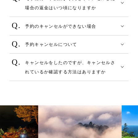
クーポン全額決済・・・キャンセル実施
３．ご希望のエリアに属する空室状況が表
セルポリシー（規約）に則して算出されま
クリックいただきますと、予約詳細画面に
し上げます。
・チェックイン時間までにお客様より宿泊
項目を非表示にした場合はその後の予約変
場合の返金はいつ頃になりますか
時点で有効期限前のクーポンであれば未使
示されます。ご希望のプラン選択後、カレ
す。
宿泊施設電話番号が掲載してあります。
施設へご連絡が無く、宿泊不可となった場
原則はサイトを介す予約取り直しであり、
更で入力できなくなります。
用状態に戻ります。有効期限を超過したク
ンダーからお日にちを選択し、ポップアッ
予約時に即時決済が行われます。
事前決済をご利用の場合はご入金額からキ
合につきまして、COREZO TRAVELでは一
各宿泊施設の決定に従ってください。
予約のキャンセルができない場合
ーポンはそのまま失効します。
プ画面に表示された「予約する」から予約
キャンセルとほぼ同時に、クレジットカー
ャンセル料を差し引いた金額をお戻しさせ
切責任を負いかねます。
尚、変更により成約料金の合計が異なる場
②事前カード決済の場合
フォームへ進んでください。
キャンセル方法をお試しいただいてもお取
ド会社へ返金の手続きが行われますが、払
ていただきます。（ただし不足分が発生す
またその場合のキャンセル料に関しては
合があります。変更後、料金変更が発生し
料金に関わる項目は 変更できなくなりま
予約キャンセルについて
≪キャンセル料が発生する場合≫
り消しができない場合は、すでにキャンセ
い戻しがされるタイミングについては、お
る場合は施設からキャンセル料をご請求い
宿泊施設へご確認ください。
ないか宿泊施設へご相談ください。
す。そのため、以下が変更可能になりま
ポイント全額決済、クーポン全額決済に
４．予約内容、注意事項、キャンセルポリ
■キャンセル方法について
ルされているご予約か、キャンセル可能期
持ちのクレジットカードの締め日、カード
ただく場合がございます。）
(チェックイン時間より早くご到着される場
す。
キャンセルをしたのですが、キャンセルさ
ついては使用したポイントやクーポンをキ
シー等あらためてご確認のうえ、「予約す
限日を過ぎている可能性がございます。
会社により異なりますので、クレジットカ
キャンセルポリシーは予約完了メールまた
合)
料金の変更がある場合、宿泊施設側で後日
チェックイン時刻（日帰りプランの場
れているか確認する方法はありますか
ャンセル料に充当できません。
る」ボタンを押します。
●【予約確認・変更・キャンセル】よりキャ
施設へご連絡いただきますようお願いいた
ード会社へお問い合わせください。
は【マイページ】、【予約確認・変更・キ
・チェックイン時間前にご到着されまして
その料金変更が実施されます。そこで決済
合は「到着予定時刻」）
施設側からキャンセル料の請求がある場
キャンセル完了後、キャンセル確認メール
ンセルする場合（非会員・会員どちらも
します。
ャンセル】画面でご確認いただけます。
も、宿泊施設のご担当者が不在又は、お部
方法が予約時即時決済（事前カード決済）
代表者氏名
合がございます。詳しくは各施設へお問い
●スマートフォンの場合
をご予約時にご登録いただいたメールアド
可）
キャンセル料はキャンセル操作の際にも改
屋のご準備が出来ていない場合がございま
にて成立している予約の場合は、「増額又
読みがな
合わせください。
１．三本線のメニューバーから【宿を探
レス宛にお送りしております。
キャンセル手順
めてご確認ください。
す。
は減額」により増減分の決済方法が異なり
電話番号
す】を押します。（トップページを下にス
１．COREZO TRAVELトップページから
チェックイン時間までお待ち頂く場合も
ます。
郵便番号
【ご注意】
クロールすると表示される上部のメニュー
【予約確認・変更・キャンセル】を選択
キャンセル料のお支払い方法は、現地決済
ございますので、予めご了承ください。
住所（都道府県、都道府県以降のメー
・オンラインカード決済：
バーにある【宿を探す】を押すことも可能
し、予約時のメールアドレスと予約No.を入
の場合は宿泊施設へご確認ください。
ルアドレス）