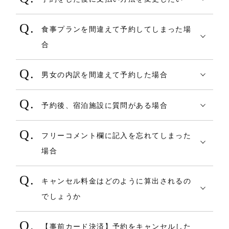
キャンセル料がかからない期間であれば
もしくはマイページよりご確認ください。
チェックイン時間を厳守してください。
お手数をお掛けいたしますが、宿泊施設へ
尚、空室が少ない場合、又、繁忙期で完売
代表者氏名
ールアドレス・予約Noを入力しご予約をご
予約が取り消されるのみとなります。
誠に申し訳ございませんが、ご予約後にお
ただし、止むを得ないご事情でのご変更を
直接連絡をしてください。
の可能性が大きい場合は、キャンセル手続
読みがな
確認いただきますようお願いいたします。
食事プランを間違えて予約してしまった場
≪日付から探す場合≫
支払い方法を変更することはできかねま
ご希望の場合は、早急に、宿泊施設など明
また、駐車場の有無や施設情報につきまし
き前に宿泊施設が明示する連絡先へご相談
電話番号
合
≪キャンセル料が発生する場合≫
す。
示される「連絡先」へ直接ご連絡くださ
ては施設情報ページに掲載されておりま
ください。
郵便番号
施設側からキャンセル料の請求がある場
●PCの場合
誠に恐れ入りますが、ご予約完了後に、予
変更をご希望される場合、一度キャンセル
い。
す。
住所（都道府県、都道府県以降のメー
男女の内訳を間違えて予約した場合
合がございます。詳しくは各施設へお問い
１．トップページの右上の【空室検索】を
約内容の変更はできかねます。
していただいた上で、再度、ご予約のお取
掲載されていない場合については直接施設
変更による予約取り直し日がキャンセルポ
ルアドレス）
合わせください。
押すと検索窓が表示されます。三本線のメ
決済方法によってお取扱いが異なります。
ご予約内容のご変更をご希望の場合、一度
り直しをお願いいたします。
■ご注意
へご確認ください。
リシーにかかりキャンセル料が生じる場合
メールアドレス（及び確認用）
予約後、宿泊施設に質問がある場合
ニューバーから【空室検索】を押します。
・現地決済の場合
キャンセルしていただき、再度ご予約のお
なお、空室状況やご料金は常に変動するも
(チェックイン時間に遅れる場合)
は、事前に宿泊施設へご相談いただくこと
追加フォーム設定で作成した追加フォ
・ポイント全額決済、クーポン全額決済の
（トップページを下にスクロールすると表
COREZO TRAVELを通じてご予約いただい
男女の内訳の変更は可能です。
取り直しをお願いいたします。
のとなっておりますことを、予めご了承く
・チェックイン時間を過ぎますと、宿泊施
連絡先については施設情報ページへ掲載し
をお勧めいたします（但し、「決済方法」
ームの入力
フリーコメント欄に記入を忘れてしまった
場合
示される上部のメニューバーにある【空室
た宿泊施設に質問やご要望がございます場
・事前カード決済の場合
なお、空室状況やご料金は常に変動するも
ださい。 また、チェックインのお日にちに
設の判断でキャンセルとして取り扱われる
ております。
の変更は除く）。
ご要望・ご質問
場合
ポイント全額決済・・・キャンセル実施
検索】を押すことも可能です）
合には、宿泊施設へ直接ご連絡ください。
人数だけでなく男女の内訳の変更もできか
のとなっておりますことを、予めご了承く
よっては、キャンセル料が発生する日もご
ことがございます。
（その他予約完了メールまたは【マイペー
サイトを介さない変更の可否決定は、各宿
オプション設定で作成したオプション
時点で全額返還処理が行われます。有効期
記入を忘れてしまった場合は、宿泊施設へ
宿泊施設の連絡先は、「予約確認メール」
ねます。
ださい。
ざいますため、ご留意いただきますようお
また、宿泊施設によってはチェックイン
ジ】の予約一覧＞確認をクリックいただき
泊施設となります。変更後の宿泊プランで
の入力
キャンセル料金はどのように算出されるの
限を超過したポイントはそのまま失効しま
２．ご希望のエリア、宿泊日、人数、部屋
直接ご連絡ください。
または【マイページ】の予約一覧＞確認を
また、チェックインのお日にちによって
願い申し上げます。
時間以降に「連絡先」へご連絡いただいて
ますと、予約詳細画面に宿泊施設電話番号
残室がない場合、又はある場合でも宿泊施
クーポン
でしょうか
す。失効したポイントを復活することは出
数を選択し、「検索する」押します。
宿泊施設の連絡先は、「予約確認メール」
クリックいただきますと、予約詳細画面に
は、キャンセル料が発生する日もございま
もご連絡が取れない場合がございます。予
が掲載してあります。）
設側の決定によりご希望にそえない場合が
来ません。
キャンセル料は各宿泊施設が掲げるキャン
または【マイページ】の予約一覧＞確認を
宿泊施設電話番号が掲載してあります。
すため、ご留意いただきますようお願い申
めご了承ください。
ありますがあらかじめご了承ください。
※1・・・管理画面の設定変更により、 入力
【事前カード決済】予約をキャンセルした