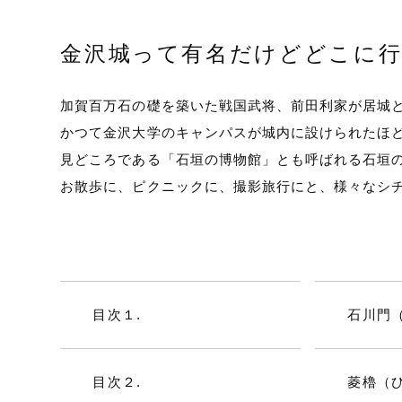
金沢城って有名だけどどこに
加賀百万石の礎を築いた戦国武将、前田利家が居城
かつて金沢大学のキャンパスが城内に設けられたほ
見どころである「石垣の博物館」とも呼ばれる石垣
お散歩に、ピクニックに、撮影旅行にと、様々なシ
目次１.
石川門
目次２.
菱櫓（