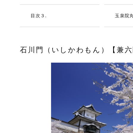
目次３.
玉泉院
石川門（いしかわもん）【兼六