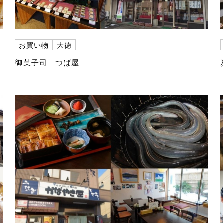
お買い物
大徳
御菓子司 つば屋