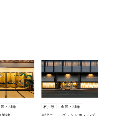
next
金沢・羽咋
石川県
金沢・羽咋
石川
金城樓
金沢ニューグランドホテルプ
神音S