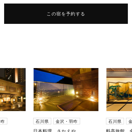
この宿を予約する
羽咋
石川県
金沢・羽咋
石川県
日本料理 さかえや
料亭旅館 