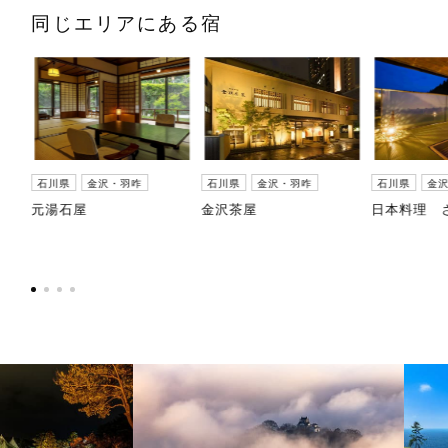
同じエリアにある宿
石川県
金沢・羽咋
石川県
金沢・羽咋
石川県
金
元湯石屋
金沢茶屋
日本料理 