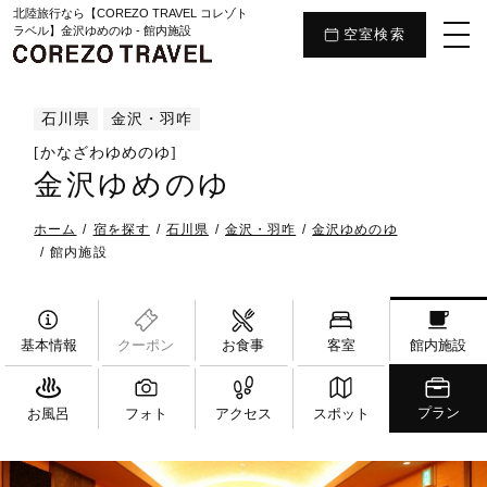
北陸旅行なら【COREZO TRAVEL コレゾト
ラベル】金沢ゆめのゆ - 館内施設
空室検索
石川県
金沢・羽咋
[かなざわゆめのゆ]
金沢ゆめのゆ
ホーム
宿を探す
石川県
金沢・羽咋
金沢ゆめのゆ
館内施設
基本情報
クーポン
お食事
客室
館内施設
プラン
お風呂
フォト
アクセス
スポット