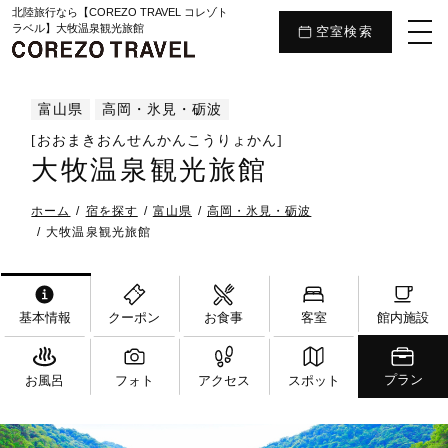
北陸旅行なら【COREZO TRAVEL コレゾト
ラベル】大牧温泉観光旅館
空室検索
富山県
高岡・氷見・砺波
[おおまきおんせんかんこうりょかん]
大牧温泉観光旅館
ホーム
宿を探す
富山県
高岡・氷見・砺波
大牧温泉観光旅館
基本情報
クーポン
お食事
客室
館内施設
プラン
お風呂
フォト
アクセス
スポット