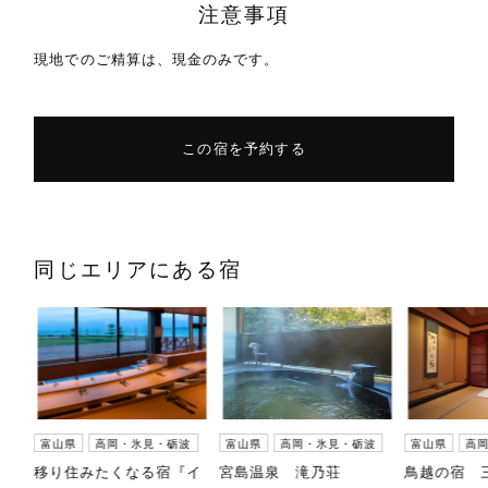
注意事項
現地でのご精算は、現金のみです。
この宿を予約する
同じエリアにある宿
波
富山県
高岡・氷見・砺波
富山県
高岡・氷見・砺波
富山県
高
敷ゆ
移り住みたくなる宿『イ
宮島温泉 滝乃荘
鳥越の宿 