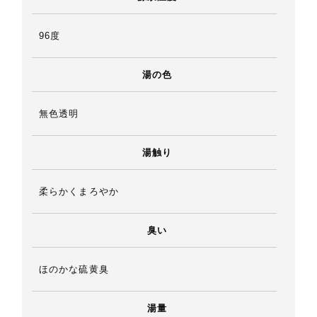
96度
湯の色
無色透明
湯触り
柔らかくまろやか
臭い
ほのかな硫黄臭
湯量