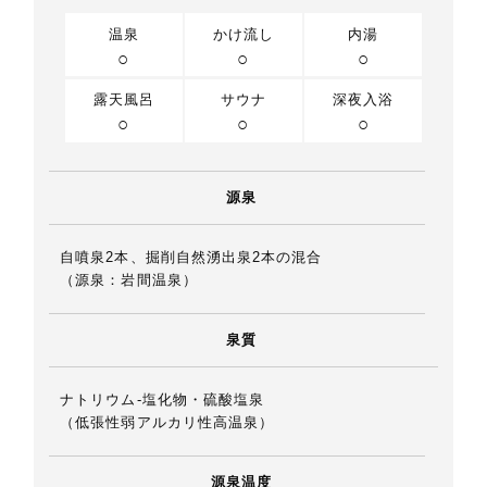
温泉
かけ流し
内湯
○
○
○
露天風呂
サウナ
深夜入浴
○
○
○
源泉
自噴泉2本、掘削自然湧出泉2本の混合
（源泉：岩間温泉）
泉質
ナトリウム-塩化物・硫酸塩泉
（低張性弱アルカリ性高温泉）
源泉温度