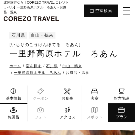
北陸旅行なら【COREZO TRAVEL コレゾト
ラベル】一里野高原ホテル ろあん - お風
空室検索
呂・温泉
石川県
白山・鶴来
[いちりのこうげんほてる ろあん]
一里野高原ホテル ろあん
ホーム
宿を探す
石川県
白山・鶴来
一里野高原ホテル ろあん
お風呂・温泉
基本情報
クーポン
お食事
客室
館内施設
プラン
お風呂
フォト
アクセス
スポット