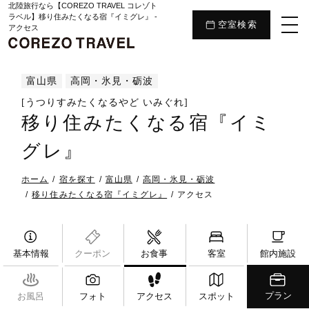
北陸旅行なら【COREZO TRAVEL コレゾト
ラベル】移り住みたくなる宿『イミグレ』 -
空室検索
アクセス
富山県
高岡・氷見・砺波
[うつりすみたくなるやど いみぐれ]
移り住みたくなる宿『イミ
グレ』
ホーム
宿を探す
富山県
高岡・氷見・砺波
移り住みたくなる宿『イミグレ』
アクセス
基本情報
クーポン
お食事
客室
館内施設
プラン
お風呂
フォト
アクセス
スポット