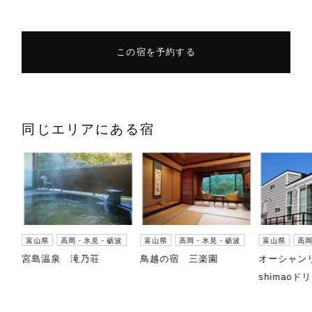
この宿を予約する
同じエリアにある宿
波
富山県
高岡・氷見・砺波
富山県
高岡・氷見・砺波
富山県
高
宮島温泉 滝乃荘
鳥越の宿 三楽園
オーシャン
shimaoド