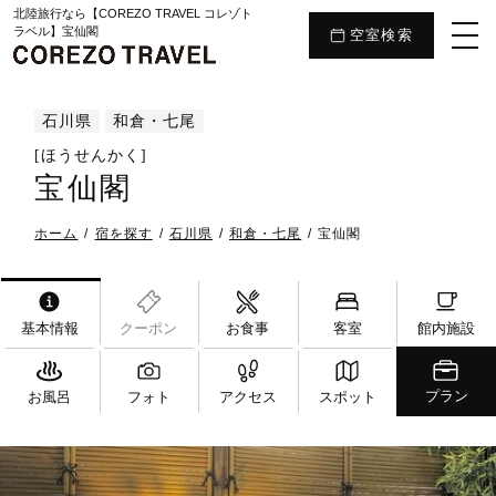
北陸旅行なら【COREZO TRAVEL コレゾト
ラベル】宝仙閣
空室検索
石川県
和倉・七尾
[ほうせんかく]
宝仙閣
ホーム
宿を探す
石川県
和倉・七尾
宝仙閣
基本情報
クーポン
お食事
客室
館内施設
プラン
お風呂
フォト
アクセス
スポット