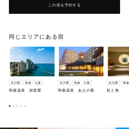
この宿を予約する
同じエリアにある宿
石川県
和倉・七尾
石川県
和倉・七尾
石川県
和
荘
和倉温泉 加賀屋
和倉温泉 あえの風
虹と海