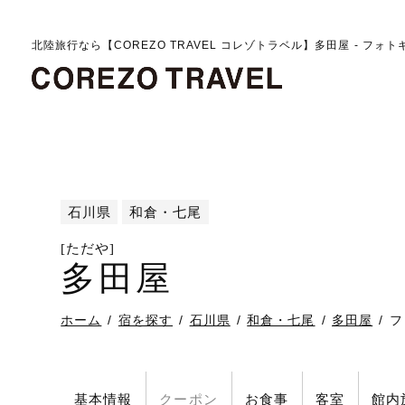
北陸旅行なら【COREZO TRAVEL コレゾトラベル】多田屋 - フォ
石川県
和倉・七尾
[ただや]
多田屋
ホーム
宿を探す
石川県
和倉・七尾
多田屋
フ
基本情報
クーポン
お食事
客室
館内