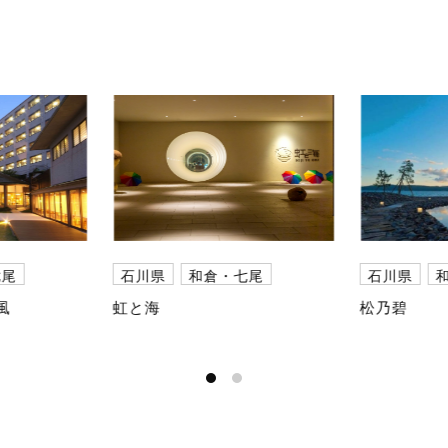
七尾
石川県
和倉・七尾
石川県
風
虹と海
松乃碧
さらに表示する
さらに表示する