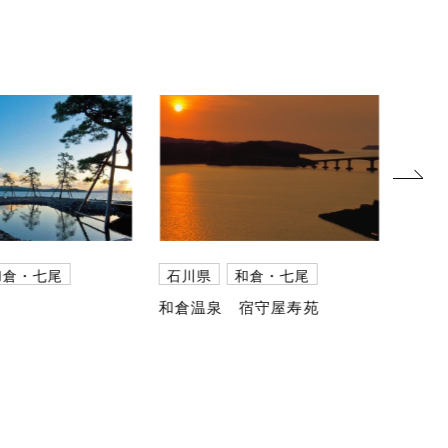
next
和倉・七尾
石川県
和倉・七尾
石川
和倉温泉 宿守屋寿苑
大正