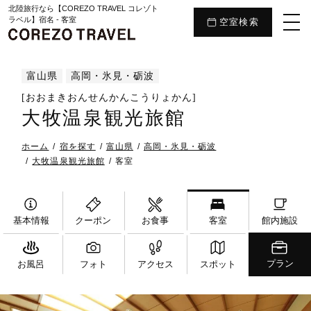
北陸旅行なら【COREZO TRAVEL コレゾト
ラベル】宿名 - 客室
空室検索
富山県
高岡・氷見・砺波
[おおまきおんせんかんこうりょかん]
大牧温泉観光旅館
ホーム
宿を探す
富山県
高岡・氷見・砺波
大牧温泉観光旅館
客室
基本情報
クーポン
お食事
客室
館内施設
プラン
お風呂
フォト
アクセス
スポット