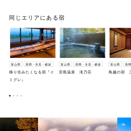
同じエリアにある宿
波
富山県
高岡・氷見・砺波
富山県
高岡・氷見・砺波
富山県
高
敷ゆ
移り住みたくなる宿『イ
宮島温泉 滝乃荘
鳥越の宿 
ミグレ』