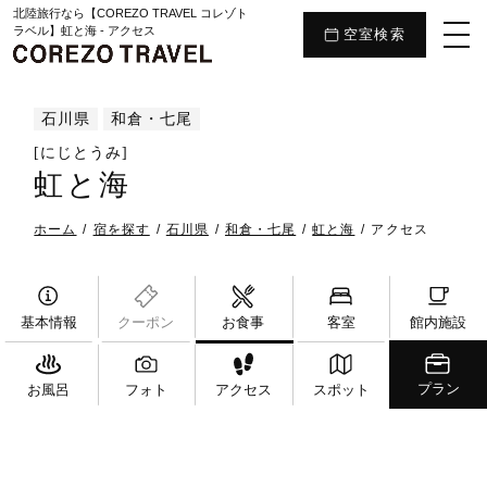
北陸旅行なら【COREZO TRAVEL コレゾト
ラベル】虹と海 - アクセス
空室検索
石川県
和倉・七尾
[にじとうみ]
虹と海
ホーム
宿を探す
石川県
和倉・七尾
虹と海
アクセス
基本情報
クーポン
お食事
客室
館内施設
プラン
お風呂
フォト
アクセス
スポット