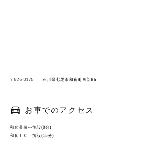
〒926-0175 石川県七尾市和倉町ヨ部96
お車でのアクセス
和倉温泉---施設(8分)
和倉ＩＣ---施設(15分)