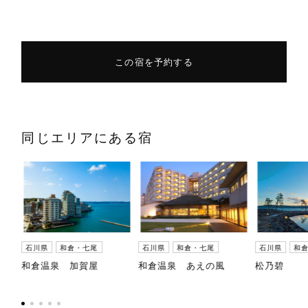
この宿を予約する
同じエリアにある宿
石川県
和倉・七尾
石川県
和倉・七尾
石川県
和
荘
和倉温泉 加賀屋
和倉温泉 あえの風
松乃碧