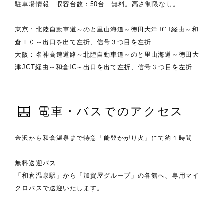
駐車場情報 収容台数：50台 無料。高さ制限なし。
東京：北陸自動車道～のと里山海道～徳田大津JCT経由～和
倉ＩＣ～出口を出て左折、信号３つ目を左折
大阪：名神高速道路～北陸自動車道～のと里山海道～徳田大
津JCT経由～和倉IC～出口を出て左折、信号３つ目を左折
電車・バスでのアクセス
金沢から和倉温泉まで特急「能登かがり火」にて約１時間
無料送迎バス
「和倉温泉駅」から「加賀屋グループ」の各館へ、専用マイ
クロバスで送迎いたします。