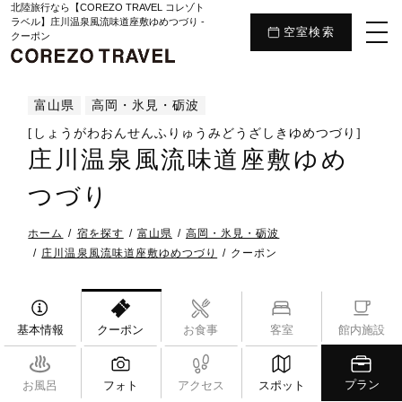
北陸旅行なら【COREZO TRAVEL コレゾト
ラベル】庄川温泉風流味道座敷ゆめつづり -
空室検索
クーポン
富山県
高岡・氷見・砺波
[しょうがわおんせんふりゅうみどうざしきゆめつづり]
庄川温泉風流味道座敷ゆめ
つづり
ホーム
宿を探す
富山県
高岡・氷見・砺波
庄川温泉風流味道座敷ゆめつづり
クーポン
基本情報
クーポン
お食事
客室
館内施設
プラン
お風呂
フォト
アクセス
スポット