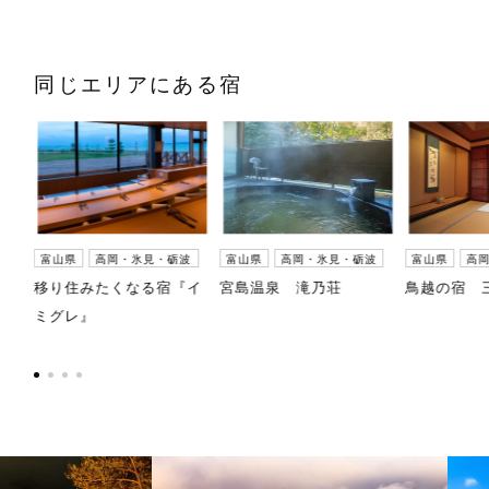
同じエリアにある宿
波
富山県
高岡・氷見・砺波
富山県
高岡・氷見・砺波
富山県
高
移り住みたくなる宿『イ
宮島温泉 滝乃荘
鳥越の宿 
ミグレ』