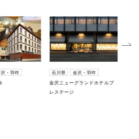
next
金沢・羽咋
石川県
金沢・羽咋
石川
ゆ
金沢ニューグランドホテルプ
神音S
レステージ