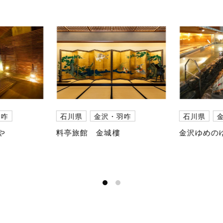
羽咋
石川県
金沢・羽咋
石川県
や
料亭旅館 金城樓
金沢ゆめの