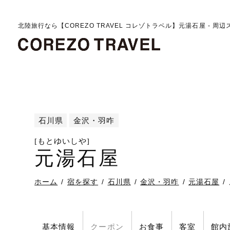
北陸旅行なら【COREZO TRAVEL コレゾトラベル】元湯石屋 - 周
石川県
金沢・羽咋
[もとゆいしや]
元湯石屋
ホーム
宿を探す
石川県
金沢・羽咋
元湯石屋
基本情報
クーポン
お食事
客室
館内