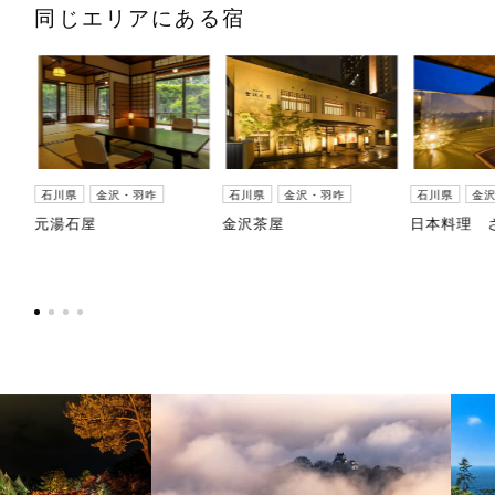
同じエリアにある宿
石川県
金沢・羽咋
石川県
金沢・羽咋
石川県
金
元湯石屋
金沢茶屋
日本料理 