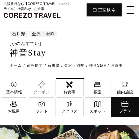
北陸旅行なら【COREZO TRAVEL コレゾト
ラベル】神音Stay - お食事
空室検索
石川県
金沢・羽咋
[かのんすてい]
神音Stay
ホーム
宿を探す
石川県
金沢・羽咋
神音Stay
お食事
基本情報
クーポン
お食事
客室
館内施設
プラン
お風呂
フォト
アクセス
スポット