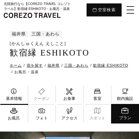
北陸旅行なら【COREZO TRAVEL コレゾト
ラベル】歓宿縁 ESHIKOTO - お風呂・温泉
空室検索
福井県
三国・あわら
[かんしゅくえん えしこと]
歓宿縁 ESHIKOTO
ホーム
宿を探す
福井県
三国・あわら
歓宿縁 ESHIKOTO
お風呂・温泉
基本情報
クーポン
お食事
客室
館内施設
プラン
お風呂
フォト
アクセス
スポット