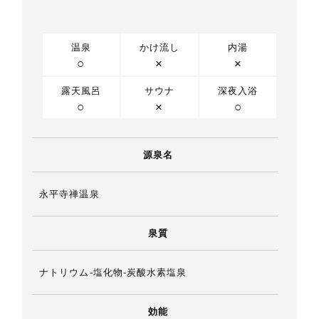
温泉
かけ流し
内湯
○
×
×
露天風呂
サウナ
深夜入浴
○
×
○
源泉名
永平寺禅温泉
泉質
ナトリウム-塩化物-炭酸水素塩泉
効能