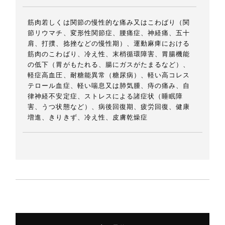
筋肉若しくは関節の慢性的な痛み又はこわばり（関
節リウマチ、変形性関節症、腰痛症、神経痛、五十
肩、打撲、捻挫などの慢性期）、運動麻痺における
筋肉のこわばり、冷え性、末梢循環障害、胃腸機能
の低下（胃がもたれる、腸にガスがたまるなど）、
軽症高血圧、耐糖能異常（糖尿病）、軽い高コレス
テロール血症、軽い喘息又は肺気腫、痔の痛み、自
律神経不安定症、ストレスによる諸症状（睡眠障
害、うつ状態など）、病後回復期、疲労回復、健康
増進、きりきず、冷え性、皮膚乾燥症