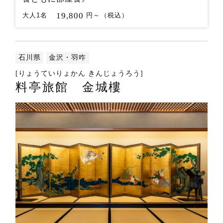
19,800
大人1名
円～（税込）
石川県
金沢・羽咋
[りょうていりょかん きんじょうろう]
料亭旅館 金城樓