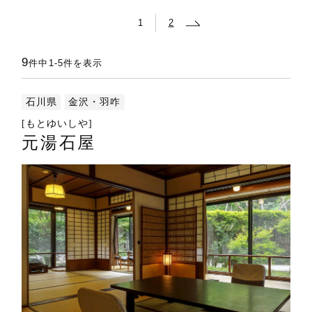
1
2
9
件中
1-5
件を表示
石川県
金沢・羽咋
[もとゆいしや]
元湯石屋