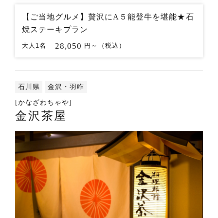
【ご当地グルメ】贅沢にA５能登牛を堪能★石
焼ステーキプラン
28,050
大人1名
円～（税込）
石川県
金沢・羽咋
[かなざわちゃや]
金沢茶屋