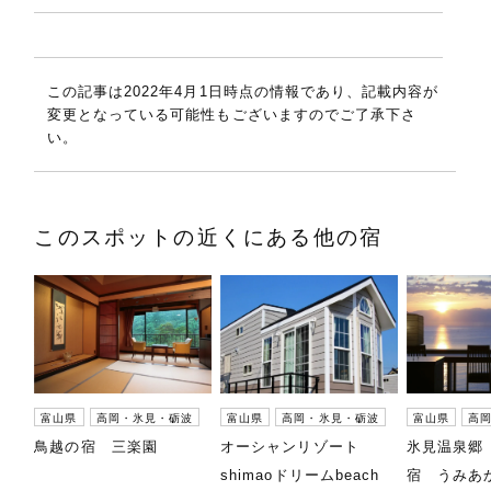
この記事は2022年4月1日時点の情報であり、記載内容が
変更となっている可能性もございますのでご了承下さ
い。
このスポットの近くにある他の宿
富山県
高岡・氷見・砺波
富山県
高岡・氷見・砺波
富山県
高
鳥越の宿 三楽園
オーシャンリゾート
氷見温泉郷
shimaoドリームbeach
宿 うみあ