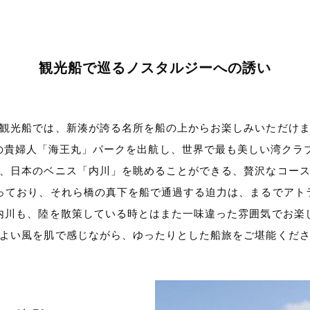
観光船で巡るノスタルジーへの誘い
観光船では、新湊が誇る名所を船の上からお楽しみいただけ
海の貴婦人「海王丸」パークを出航し、世界で最も美しい湾クラ
、日本のベニス「内川」を眺めることができる、贅沢なコー
かっており、それら橋の真下を船で通過する迫力は、まるでアト
内川も、陸を散策している時とはまた一味違った雰囲気でお楽
よい風を肌で感じながら、ゆったりとした船旅をご堪能くだ