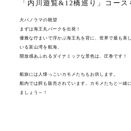
「内川遊覧&12橋巡り」コース
大パノラマの眺望
まずは海王丸パークを出発！
優雅な佇まいで浮かぶ海王丸を背に、世界で最も美
いる富山湾を航海。
開放感あふれるダイナミックな景色は、圧巻です！
船旅には人懐っこいカモメたちもお供します。
船内では餌も販売されています。カモメたちと一緒
ましょう～！