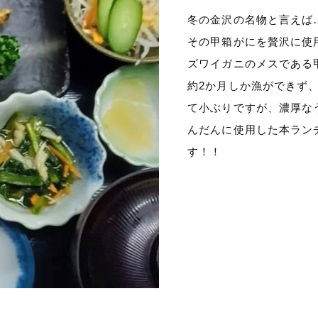
冬の金沢の名物と言えば…
その甲箱がにを贅沢に使
ズワイガニのメスである
約2か月しか漁ができず
て小ぶりですが、濃厚な
んだんに使用した本ラン
す！！