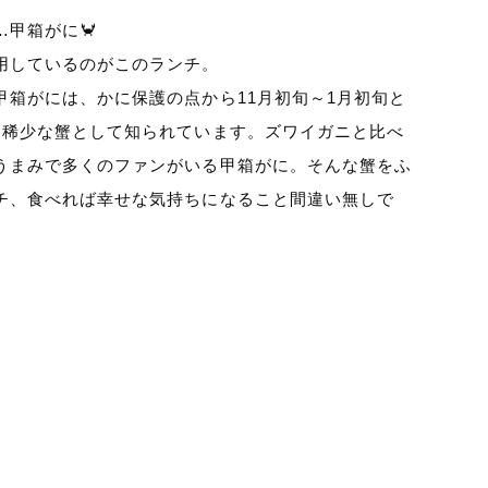
甲箱がに🦀
用しているのがこのランチ。
甲箱がには、かに保護の点から11月初旬～1月初旬と
、稀少な蟹として知られています。ズワイガニと比べ
うまみで多くのファンがいる甲箱がに。そんな蟹をふ
チ、食べれば幸せな気持ちになること間違い無しで